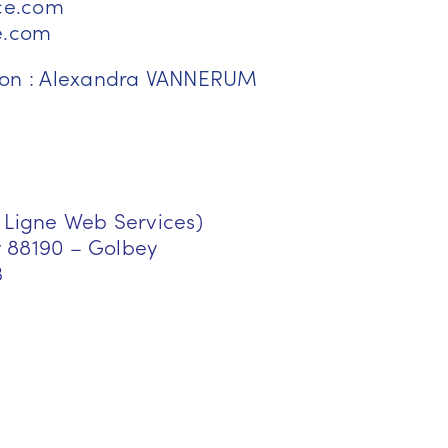
ce.com
e.com
ion : Alexandra VANNERUM
 Ligne Web Services)
ry 88190 – Golbey
3