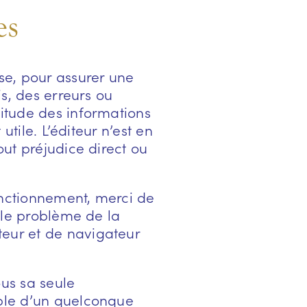
es
ose, pour assurer une
is, des erreurs ou
titude des informations
utile. L’éditeur n’est en
out préjudice direct ou
onctionnement, merci de
t le problème de la
teur et de navigateur
ous sa seule
able d’un quelconque