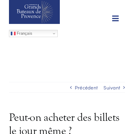
Passer
au
contenu
Toggl
NOS ÉVÉNEMENTS
Naviga
Français
NOS CROISIÈRES
LES PRIVATISATIONS
BILLETTERIE
Précédent
Suivant
INFOS
Peut-on acheter des billets
le jour même ?