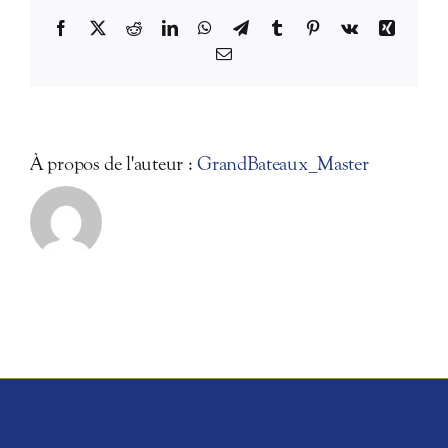
jour
même
Facebook
X
Reddit
LinkedIn
WhatsApp
Telegram
Tumblr
Pinterest
Vk
Xing
?
Email
À propos de l'auteur :
GrandBateaux_Master