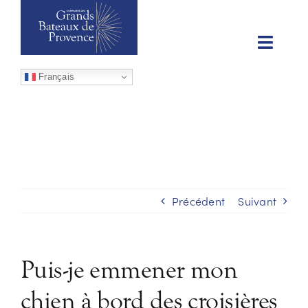
Passer
au
contenu
Toggl
NOS ÉVÉNEMENTS
Naviga
Français
NOS CROISIÈRES
LES PRIVATISATIONS
BILLETTERIE
Précédent
Suivant
INFOS
Puis-je emmener mon
chien à bord des croisières