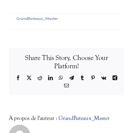
Par
GrandBateaux_Master
|
8 avril 2024
|
Commentaires
sur
fermés
Puis-
je
emmener
mon
Share This Story, Choose Your
chien
à
Platform!
bord
des
Facebook
X
Reddit
LinkedIn
WhatsApp
Telegram
Tumblr
Pinterest
Vk
Xing
croisières
Email
?
À propos de l'auteur :
GrandBateaux_Master